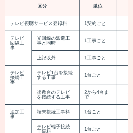
区分
単位
（
テレビ視聴サービス登録料
1契約ごと
3
テレビ
光回線の派遣工
1工事ごと
3
回線工
事と同時
事
上記以外
1工事ごと
11
テレビ
テレビ1台を接続
1台ごと
7
接続工
する工事
事
複数台のテレビ
2から4台ま
25
を接続する工事
で
追加工
端末接続工事料
1台ごと
3
事
テレビ端子接続
1台ごと
3
工事料