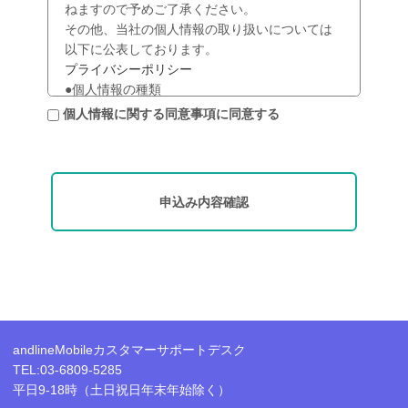
ねますので予めご了承ください。
その他、当社の個人情報の取り扱いについては
以下に公表しております。
プライバシーポリシー
●個人情報の種類
氏名、住所、電話番号、生年月日、法人の場合
個人情報に関する同意事項に同意する
は会社情報並びにご担当者の情報、ご契約に関
する情報、お選び頂いたご希望のサービス内
容、その他ご申請等に関わる情報
●利用目的
申込み内容確認
・本サービスの提供に伴い必要となる個人認
証、運用業務、料金等の請求・収納、決済に関
する確認、与信管理、ならびに料金等の変更お
よび本サービスの変更、追加もしくは廃止に係
る事務処理、または通知をするため。また、上
記に関わるお客様からのお問合せ対応を行うた
め。
andlineMobileカスタマーサポートデスク
・弊社にて提供するサービスの利用契約を締結
TEL:03-6809-5285
している個人、法人その他の団体、及び法人そ
平日9-18時（土日祝日年末年始除く）
の他の団体に属する各個人が請求または購入し